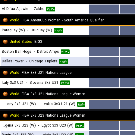
Al Difaa Aljawie
-
Zakho
...
...
...
۱۹:۳۰
World
FIBA AmeriCup Women - South America Qualifier
Paraguay (W)
-
Uruguay (W)
...
...
...
۲۰:۳۰
United States
BIG3
Boston Ball Hogs
-
Detroit Amps
...
...
...
۲۱:۳۰
Dallas Power
-
Chicago Triplets
...
...
...
۲۰:۳۰
World
FIBA 3x3 U21 Nations League
Italy 3x3 U21
-
Slovenia 3x3 U21
...
...
...
۱۷:۴۵
World
FIBA 3x3 U21 Nations League Women
Germany 3x3 U21 (W)
-
Slovakia 3x3 U21 (W)
...
...
...
۱۸:۱۰
World
FIBA 3x3 U23 Nations League Women
Algeria 3x3 U23 (W)
-
Egypt 3x3 U23 (W)
...
...
...
۱۹:۳۰