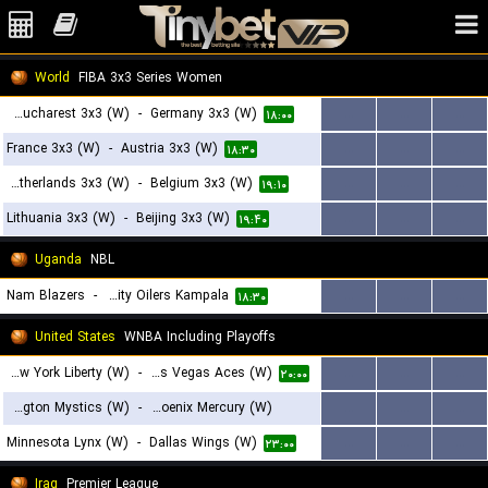
World
FIBA 3x3 Series Women
CS Rapid Bucharest 3x3 (W)
-
Germany 3x3 (W)
...
...
...
۱۸:۰۰
France 3x3 (W)
-
Austria 3x3 (W)
...
...
...
۱۸:۳۰
Netherlands 3x3 (W)
-
Belgium 3x3 (W)
...
...
...
۱۹:۱۰
Lithuania 3x3 (W)
-
Beijing 3x3 (W)
...
...
...
۱۹:۴۰
Uganda
NBL
Nam Blazers
-
BC City Oilers Kampala
...
...
...
۱۸:۳۰
United States
WNBA Including Playoffs
New York Liberty (W)
-
Las Vegas Aces (W)
...
...
...
۲۰:۰۰
Washington Mystics (W)
-
Phoenix Mercury (W)
...
...
...
Minnesota Lynx (W)
-
Dallas Wings (W)
...
...
...
۲۲:۳۰
۲۳:۰۰
Iraq
Premier League