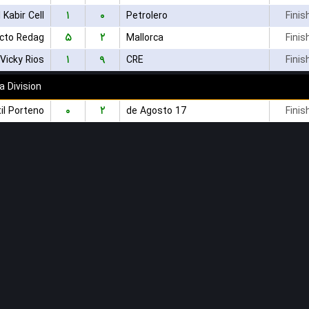
۱
۰
l Kabir Cell
Petrolero
Finis
۵
۲
cto Redag
Mallorca
Finis
۱
۹
Vicky Rios
CRE
Finis
a Division
۰
۲
il Porteno
17 de Agosto
Finis