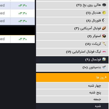
هاکی روی یخ
hed
۰۳:۳۰
(۲۱)
هندبال
hed
۰۳:۳۰
(۱۱)
فلوربال
hed
۰۳:۳۰
(۸)
فوتبال آمریکایی
(۳)
اسنوکر
(۶)
hed
۰۴:۳۰
کریکت
(۱۸)
لیگ فوتبال استرالیایی
(۱۶)
فوتسال
(۹)
بدمینتون
(۱۰)
روز ها
چهار شنبه
پنج شنبه
جمعه
شنبه