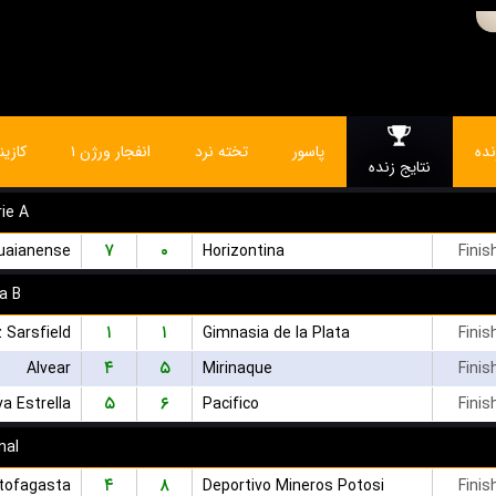
ده
پاسور
تخته نرد
انفجار ورژن ۱
کازین
نتایج زنده
ie A
۷
۰
uaianense
Horizontina
Finis
a B
۱
۱
 Sarsfield
Gimnasia de la Plata
Finis
۴
۵
Alvear
Mirinaque
Finis
۵
۶
a Estrella
Pacifico
Finis
nal
۴
۸
tofagasta
Deportivo Mineros Potosi
Finis