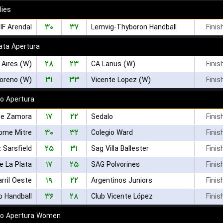
lies
۳۰
۳۷
IF Arendal
Lemvig-Thyboron Handball
Finis
ata Apertura
۲۸
۲۳
CA Lanus (W)
Finis
۳۱
۳۳
oreno (W)
Vicente Lopez (W)
Finis
o Apertura
۱۷
۲۲
de Zamora
Sedalo
Finis
۳۰
۳۲
lome Mitre
Colegio Ward
Finis
۲۵
۳۱
 Sarsfield
Sag Villa Ballester
Finis
۱۷
۲۵
e La Plata
SAG Polvorines
Finis
۱۹
۲۲
arril Oeste
Argentinos Juniors
Finis
۳۶
۲۸
o Handball
Club Vicente López
Finis
ro Apertura Women