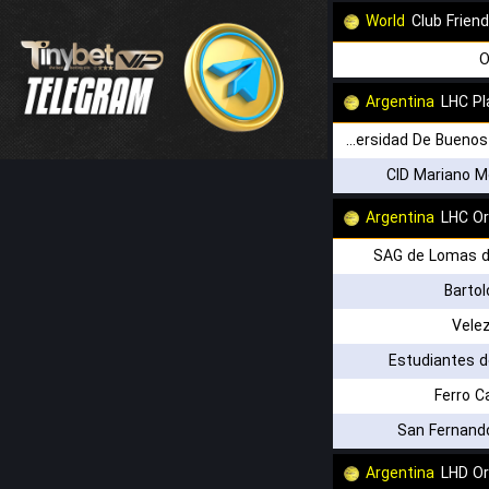
World
Club Friend
O
Argentina
LHC Pl
Universidad De Buenos Aires (W)
CID Mariano M
Argentina
LHC Or
SAG de Lomas 
Barto
Velez
Estudiantes d
Ferro C
San Fernand
Argentina
LHD O