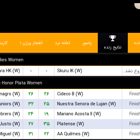
ده
پاسور
تخته نرد
انفجار ورژن ۱
کازین
نتایج زنده
dlies Women
-
-
ra HK (W)
Skuru IK (W)
بازی شروع نشده است
e Honor Plata Women
۲۶
۲۶
magro (W)
Cideco B (W)
Finis
۳۲
۲۵
uniors (W)
Nuestra Senora de Lujan (W)
Finis
۲۴
۱۹
ebrero (W)
Mariano Acosta II (W)
Finis
۲۷
۳۵
Justo (W)
Platense (W)
Finis
۳۱
۲۲
Miguel (W)
AA Quilmes (W)
Finis