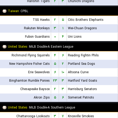
Hanshin Tigers
۲
۳
Chunichi Dragons
Taiwan
CPBL
TSG Hawks
۲
۵
Citic Brothers Elephants
Rakuten Monkeys
۳
۱
Wei-Chuan Dragons
Fubon Guardians
۰
۴
Uni Lions
United States
MiLB Double-A Eastern League
Richmond Flying Squirrels
۴
۶
Reading Fightin Phils
New Hampshire Fisher Cats
۵
۲
Portland Sea Dogs
Erie Seawolves
۶
۱۰
Altoona Curve
Binghamton Rumble Ponies
۲۳
۳
Hartford Yard Goats
Chesapeake Baysox
۲
۳
Harrisburg Senators
Akron Zips
۵
۶
Somerset Patriots
United States
MiLB Double-A Southern League
Chattanooga Lookouts
۳
۷
Knoxville Smokies