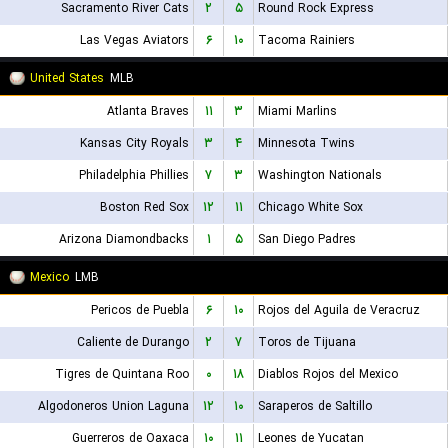
Sacramento River Cats
۲
۵
Round Rock Express
Las Vegas Aviators
۶
۱۰
Tacoma Rainiers
United States
MLB
Atlanta Braves
۱۱
۳
Miami Marlins
Kansas City Royals
۳
۴
Minnesota Twins
Philadelphia Phillies
۷
۳
Washington Nationals
Boston Red Sox
۱۲
۱۱
Chicago White Sox
Arizona Diamondbacks
۱
۵
San Diego Padres
Mexico
LMB
Pericos de Puebla
۶
۱۰
Rojos del Aguila de Veracruz
Caliente de Durango
۲
۷
Toros de Tijuana
Tigres de Quintana Roo
۰
۱۸
Diablos Rojos del Mexico
Algodoneros Union Laguna
۱۲
۱۰
Saraperos de Saltillo
Guerreros de Oaxaca
۱۰
۱۱
Leones de Yucatan