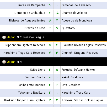
Piratas de Campeche
۹
۱
Olmecas de Tabasco
Dorados de Chihuahua
۷
۱۵
Charros de Jalisco
Rieleros de Aguascalientes
۶
۷
Aceseros de Monclova
Bravos de Leon
۱۴
۹
Queretaro
Japan
NPB Reserve League
Nipponham Fighters Reserves
۵
۴
Tohoku Rakuten Golden Eagles Reserves
Hiroshima Toyo Carp Reserves
۳
۳
Chunichi Dragons Reserves
Japan
NPB
Seibu Lions
۲
۵
Fukuoka Softbank Hawks
Yomiuri Giants
۰
۱
Yakult Swallows
Chiba Lotte Marines
۲
۶
Orix Buffaloes
Yokohama BayStars
۲
۱
Hiroshima Toyo Carp
Hokkaido Nippon Ham Fighters
۳
۲
Tohoku Rakuten Golden Eagles