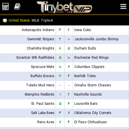
United States
MiLB Triple-A
Indianapolis Indians
۳
۲
Iowa Cubs
Gwinnett Stripers
۲
۰
Jacksonville Jumbo Shrimp
Charlotte Knights
۸
۵
Durham Bulls
Scranton WB RailRiders
۵
۱۰
Rochester Red Wings
Syracuse Mets
۱۰
۶
Columbus Clippers
Buffalo Bisons
۷
۴
Norfolk Tides
Toledo Mud Hens
-
-
Omaha Storm Chasers
Memphis Redbirds
۱
۲
Nashville Sounds
St. Paul Saints
۵
۴
Louisville Bats
Salt Lake Bees
۳
۶
Oklahoma City Comets
Reno Aces
۶
۴
El Paso Chihuahuas