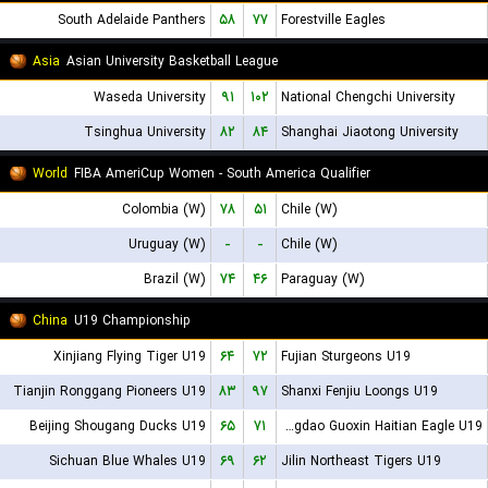
South Adelaide Panthers
۵۸
۷۷
Forestville Eagles
Asia
Asian University Basketball League
Waseda University
۹۱
۱۰۲
National Chengchi University
Tsinghua University
۸۲
۸۴
Shanghai Jiaotong University
World
FIBA AmeriCup Women - South America Qualifier
Colombia (W)
۷۸
۵۱
Chile (W)
Uruguay (W)
-
-
Chile (W)
Brazil (W)
۷۴
۴۶
Paraguay (W)
China
U19 Championship
Xinjiang Flying Tiger U19
۶۴
۷۲
Fujian Sturgeons U19
Tianjin Ronggang Pioneers U19
۸۳
۹۷
Shanxi Fenjiu Loongs U19
Beijing Shougang Ducks U19
۶۵
۷۱
Qingdao Guoxin Haitian Eagle U19
Sichuan Blue Whales U19
۶۹
۶۲
Jilin Northeast Tigers U19