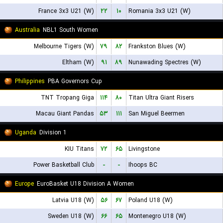
France 3x3 U21 (W)
۲۲
۱۰
Romania 3x3 U21 (W)
Australia
NBL1 South Women
Melbourne Tigers (W)
۷۹
۸۲
Frankston Blues (W)
Eltham (W)
۹۱
۸۹
Nunawading Spectres (W)
Philippines
PBA Governors Cup
TNT Tropang Giga
۱۱۴
۸۰
Titan Ultra Giant Risers
Macau Giant Pandas
۵۳
۱۱۱
San Miguel Beermen
Uganda
Division 1
KIU Titans
۷۲
۶۵
Livingstone
Power Basketball Club
-
-
Ihoops BC
Europe
EuroBasket U18 Division A Women
Latvia U18 (W)
۵۶
۶۷
Poland U18 (W)
Sweden U18 (W)
۶۶
۶۵
Montenegro U18 (W)