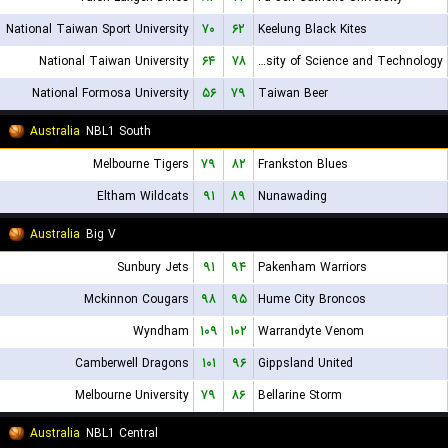
National Taiwan Sport University
۷۰
۶۲
Keelung Black Kites
National Taiwan University
۶۴
۷۸
Chien Hsin University of Science and Technology
National Formosa University
۵۶
۷۹
Taiwan Beer
Australia
NBL1 South
Melbourne Tigers
۷۹
۸۲
Frankston Blues
Eltham Wildcats
۹۱
۸۹
Nunawading
Australia
Big V
Sunbury Jets
۹۱
۹۴
Pakenham Warriors
Mckinnon Cougars
۹۸
۹۵
Hume City Broncos
Wyndham
۱۰۹
۱۰۲
Warrandyte Venom
Camberwell Dragons
۱۰۱
۹۶
Gippsland United
Melbourne University
۷۹
۸۶
Bellarine Storm
Australia
NBL1 Central