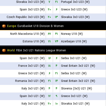
Slovakia 3x3 U23 (W)
۷
۲۱
Portugal 3x3 U23 (W)
Spain 3x3 U23 (W)
۲۰
۶
Greece 3x3 U23 (W)
Czech Republic 3x3 U23 (W)
۲۰
۱۳
Slovakia 3x3 U23 (W)
Europe
EuroBasket U18 Division B Women
North Macedonia U18 (W)
۶۷
۴۱
Norway U18 (W)
Estonia U18 (W)
۷۱
۷۴
Azerbaijan U18 (W)
World
FIBA 3x3 U21 Nations League Women
Spain 3x3 U21 (W)
۱۶
۶
Serbia 3x3 U21 (W)
France 3x3 U21 (W)
۱۸
۴
Great Britain 3x3 U21 (W)
Greece 3x3 U21 (W)
۶
۲۱
Serbia 3x3 U21 (W)
Romania 3x3 U21 (W)
۲۱
۱۴
Great Britain 3x3 U21 (W)
Italy 3x3 U21 (W)
۴
۴
Slovenia (3x3) U21 (W)
Spain 3x3 U21 (W)
۱۷
۹
Greece 3x3 U21 (W)
Italy 3x3 U21 (W)
۲۰
۱۰
Slovakia 3x3 U21 (W)