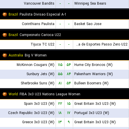
Vancouver Bandits
-
-
Winnipeg Sea Bears
Brazil
Paulista Divisao Especial A-1
Corinthians Paulista
-
-
Basket Sao Jose
Brazil
Campeonato Carioca U22
Tijuca TC U22
-
-
Escolinha de Esportes Passo Zero U22
Australia
Big V Women
McKinnon Cougars (W)
۱۱۵
۵۴
Hume City Broncos (W)
Sunbury Jets (W)
۵۵
۸۴
Pakenham Warriors (W)
Sherbrooke Suns (W)
۸۱
۵۴
Bulleen Boomers (W)
World
FIBA 3x3 U23 Nations League Women
Spain 3x3 U23 (W)
۲۲
۱۵
Great Britain 3x3 U23 (W)
Czech Republic 3x3 U23 (W)
۱۸
۱۷
Portugal 3x3 U23 (W)
Greece 3x3 U23 (W)
۱۳
۹
Great Britain 3x3 U23 (W)