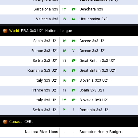
Barcelona 3x3
۱۳
۱۹
Uenohara 3x3
Valencia 3x3
۱۹
۱۸
Utsunomiya 3x3
World
FIBA 3x3 U21 Nations League
Spain 3x3 U21
۱۶
۱۹
Greece 3x3 U21
France 3x3 U21
۱۶
۷
Greece 3x3 U21
Serbia 3x3 U21
۲۱
۱۴
Great Britain 3x3 U21
Romania 3x3 U21
۱۸
۱۹
Great Britain 3x3 U21
Italy 3x3 U21
۱۸
۱۷
Slovenia 3x3 U21
France 3x3 U21
۲۱
۱۷
Spain 3x3 U21
Italy 3x3 U21
۱۳
۱۲
Slovakia 3x3 U21
Serbia 3x3 U21
۲
۱
Romania 3x3 U21
Canada
CEBL
Niagara River Lions
-
-
Brampton Honey Badgers