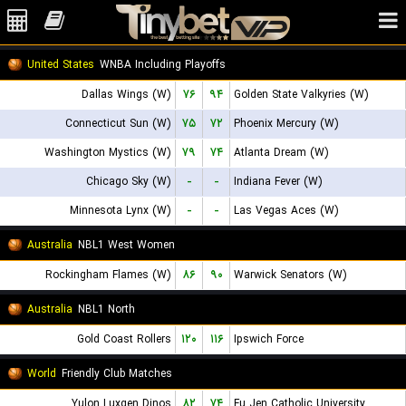
United States
WNBA Including Playoffs
Dallas Wings (W)
۷۶
۹۴
Golden State Valkyries (W)
Connecticut Sun (W)
۷۵
۷۲
Phoenix Mercury (W)
Washington Mystics (W)
۷۹
۷۴
Atlanta Dream (W)
Chicago Sky (W)
-
-
Indiana Fever (W)
Minnesota Lynx (W)
-
-
Las Vegas Aces (W)
Australia
NBL1 West Women
Rockingham Flames (W)
۸۶
۹۰
Warwick Senators (W)
Australia
NBL1 North
Gold Coast Rollers
۱۲۰
۱۱۶
Ipswich Force
World
Friendly Club Matches
Yulon Luxgen Dinos
۸۲
۷۴
Fu Jen Catholic University