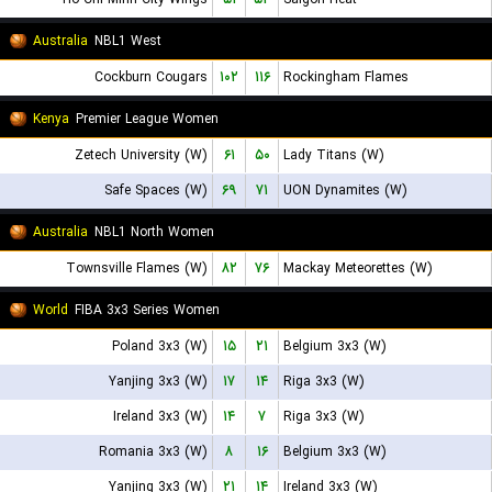
Australia
NBL1 West
Cockburn Cougars
۱۰۲
۱۱۶
Rockingham Flames
Kenya
Premier League Women
Zetech University (W)
۶۱
۵۰
Lady Titans (W)
Safe Spaces (W)
۶۹
۷۱
UON Dynamites (W)
Australia
NBL1 North Women
Townsville Flames (W)
۸۲
۷۶
Mackay Meteorettes (W)
World
FIBA 3x3 Series Women
Poland 3x3 (W)
۱۵
۲۱
Belgium 3x3 (W)
Yanjing 3x3 (W)
۱۷
۱۴
Riga 3x3 (W)
Ireland 3x3 (W)
۱۴
۷
Riga 3x3 (W)
Romania 3x3 (W)
۸
۱۶
Belgium 3x3 (W)
Yanjing 3x3 (W)
۲۱
۱۴
Ireland 3x3 (W)