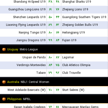
Shandong Hi-Speed U19
۳۸
۴۸
Shanghai Sharks U19
Guangzhou Long-Lions U19
۶۱
۷۶
Zhejiang Lions U19
Shenzhen Leopards U19
۵۰
۴۴
Guangdong Southern Tigers U19
Liaoning Flying Leopards U19
۸۹
۶۲
Zhejiang Golden Bulls U19
Nanjing Tongxi U19
۸۰
۶۶
Heilongjiang U19
Jiangsu Dragons U19
۹۹
۸۴
Fujian U19
Uruguay
Metro League
Urupan de Pando
۸۰
۸۷
Lagomar
Verdirrojo Montevideo
۸۴
۷۵
Club Atletico Olimpia
Tabare
۷۹
۹۲
Club Trouville
Australia
NBL1 Central Women
West Adelaide Bearcats (W)
۷۰
۷۶
Sturt Sabres (W)
Philippines
MPBL
Ilagan Isabela Cowboys
۷۲
۶۸
Meycauayan Marilao Gems