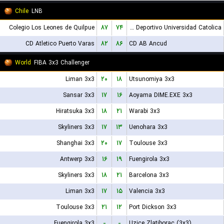
Chile
LNB
Colegio Los Leones de Quilpue
۸۷
۷۴
Club Deportivo Universidad Catolica
CD Atletico Puerto Varas
۸۲
۸۶
CD AB Ancud
World
FIBA 3x3 Challenger
Liman 3x3
۲۰
۱۸
Utsunomiya 3x3
Sansar 3x3
۱۷
۱۶
Aoyama DIME.EXE 3x3
Hiratsuka 3x3
۱۸
۲۱
Warabi 3x3
Skyliners 3x3
۱۷
۱۳
Uenohara 3x3
Shanghai 3x3
۲۰
۱۷
Toulouse 3x3
Antwerp 3x3
۱۶
۱۹
Fuengirola 3x3
Skyliners 3x3
۱۸
۲۱
Barcelona 3x3
Liman 3x3
۱۷
۱۵
Valencia 3x3
Toulouse 3x3
۲۱
۱۲
Port Dickson 3x3
Fuengirola 3x3
-
-
Uzice Zlatiborac (3x3)