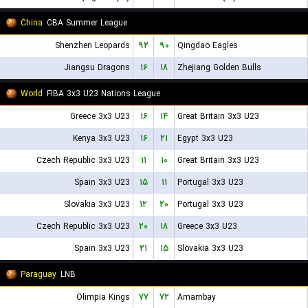
China
CBA Summer League
Shenzhen Leopards
۹۲
۹۰
Qingdao Eagles
Jiangsu Dragons
۱۶
۱۸
Zhejiang Golden Bulls
World
FIBA 3x3 U23 Nations League
Greece 3x3 U23
۱۶
۱۴
Great Britain 3x3 U23
Kenya 3x3 U23
۱۶
۲۱
Egypt 3x3 U23
Czech Republic 3x3 U23
۱۱
۱۰
Great Britain 3x3 U23
Spain 3x3 U23
۱۵
۱۱
Portugal 3x3 U23
Slovakia 3x3 U23
۱۲
۲۰
Portugal 3x3 U23
Czech Republic 3x3 U23
۲۰
۱۸
Greece 3x3 U23
Spain 3x3 U23
۲۱
۱۵
Slovakia 3x3 U23
Paraguay
LNB
Olimpia Kings
۷۷
۷۲
Amambay