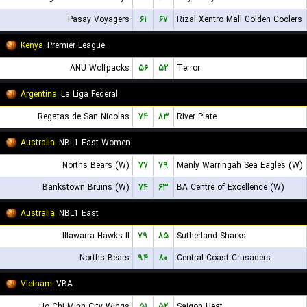
Pasay Voyagers
۶۱
۶۷
Rizal Xentro Mall Golden Coolers
Kenya
Premier League
ANU Wolfpacks
۵۶
۵۲
Terror
Argentina
La Liga Federal
Regatas de San Nicolas
۷۴
۸۳
River Plate
Australia
NBL1 East Women
Norths Bears (W)
۷۷
۷۹
Manly Warringah Sea Eagles (W)
Bankstown Bruins (W)
۷۴
۶۳
BA Centre of Excellence (W)
Australia
NBL1 East
Illawarra Hawks II
۷۹
۸۵
Sutherland Sharks
Norths Bears
۹۴
۸۰
Central Coast Crusaders
Vietnam
VBA
Ho Chi Minh City Wings
۵۱
۵۲
Saigon Heat