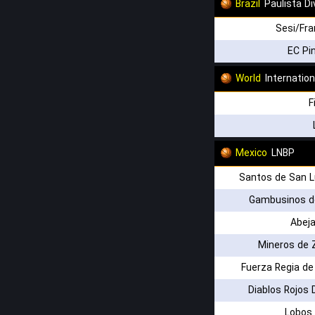
Brazil
Paulista Di
Sesi/Fr
EC Pi
World
Internatio
F
Mexico
LNBP
Santos de San L
Gambusinos de
Abej
Mineros de 
Fuerza Regia d
Diablos Rojos 
Lobos 