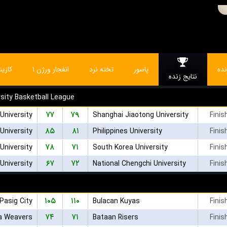
ده
پاسور
تخته نرد
انفجار ورژن ۱
کازین
نتایج زنده
rsity Basketball League
۷۷
۷۹
University
Shanghai Jiaotong University
Finis
۸۵
۸۱
University
Philippines University
Finis
۷۸
۷۱
University
South Korea University
Finis
۶۷
۷۲
University
National Chengchi University
Finis
۱۰۵
۱۱۰
Pasig City
Bulacan Kuyas
Finis
۷۴
۷۱
a Weavers
Bataan Risers
Finis