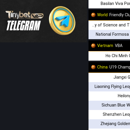
Basilan Viva P
World
Friendly C
Chien Hsin University of Science and Technology
National Formosa 
Vietnam
VBA
Ho Chi Minh 
China
U19 Champ
Jiangxi 
Liaoning Flying Le
Heilon
Sichuan Blue 
Shenzhen Leo
Zhejiang Golden