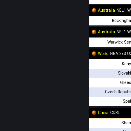
Australia
NBL1 W
Rockingh
Australia
NBL1 
Warwick Sen
World
FIBA 3x3 U
Keny
Slovak
Greec
Czech Republ
Spa
China
CDBL
Shan