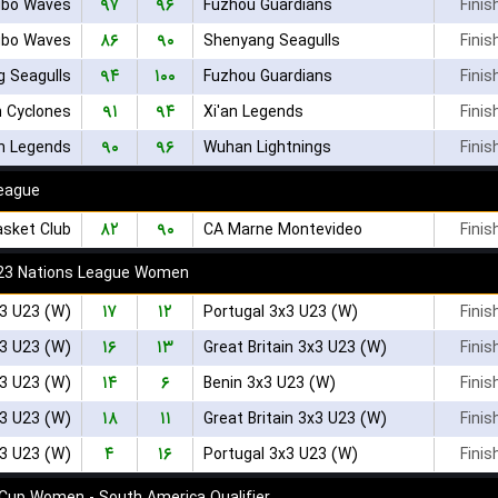
۹۷
۹۶
gbo Waves
Fuzhou Guardians
Finis
۸۶
۹۰
gbo Waves
Shenyang Seagulls
Finis
۹۴
۱۰۰
 Seagulls
Fuzhou Guardians
Finis
۹۱
۹۴
n Cyclones
Xi'an Legends
Finis
۹۰
۹۶
an Legends
Wuhan Lightnings
Finis
eague
۸۲
۹۰
sket Club
CA Marne Montevideo
Finis
U23 Nations League Women
۱۷
۱۲
x3 U23 (W)
Portugal 3x3 U23 (W)
Finis
۱۶
۱۳
x3 U23 (W)
Great Britain 3x3 U23 (W)
Finis
۱۴
۶
3 U23 (W)
Benin 3x3 U23 (W)
Finis
۱۸
۱۱
x3 U23 (W)
Great Britain 3x3 U23 (W)
Finis
۴
۱۶
3 U23 (W)
Portugal 3x3 U23 (W)
Finis