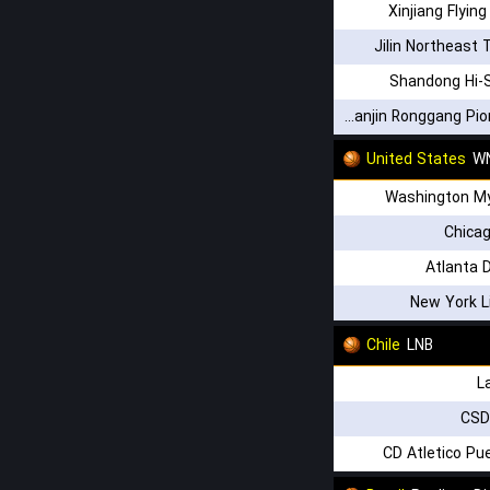
Xinjiang Flyin
Jilin Northeast 
Shandong Hi-
Tianjin Ronggang Pioneers U19
United States
WN
Washington My
Chica
Atlanta 
New York L
Chile
LNB
L
CSD
CD Atletico Pu