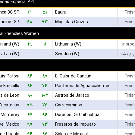
visao Especial A-1
۶۱
۵۱
anca BC SP
Bauru
Finis
۶۸
۹۳
nheiros SP
Mogi das Cruzes
Finis
nal Friendlies Women
۱۹
۱۱
inland (W)
Lithuania (W)
inprog
-
-
Latvia (W)
Sweden (W)
بازی شروع نشده است
۸۴
۸۹
uis Potosi
El Calor de Cancun
Finis
۸۴
۷۴
 Fresnillo
Panteras de Aguascalientes
Finis
۹۰
۱۰۳
as de Leon
Astros de Jalisco
Finis
۹۵
۷۶
Zacatecas
Correcaminos
Finis
۶۷
۹۶
e Monterey
Dorados De Chihuahua
Finis
۹۹
۷۳
Del Mexico
Freseros de Irapuato
Finis
۶۴
۸۶
de Puebla
Soles de Mexicali
Finis