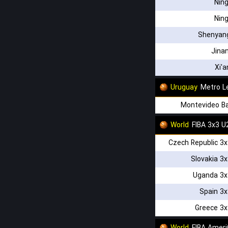
Nin
Nin
Shenyang
Jina
Xi'
Uruguay
Metro L
Montevideo Ba
World
FIBA 3x3 
Czech Republic 3
Slovakia 3
Uganda 3x
Spain 3
Greece 3x