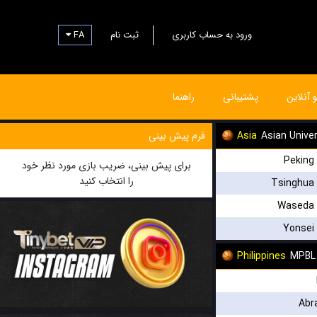
FA
ثبت نام
ورود به حساب کاربری
و آنلاین
پشتیبانی
راهنما
فرم پیش بینی
Asia
Asian Unive
Peking 
برای پیش بینی، ضریب بازی مورد نظر خود
را انتخاب کنید
Tsinghua 
Waseda 
Yonsei 
Philippines
MPBL
Abr