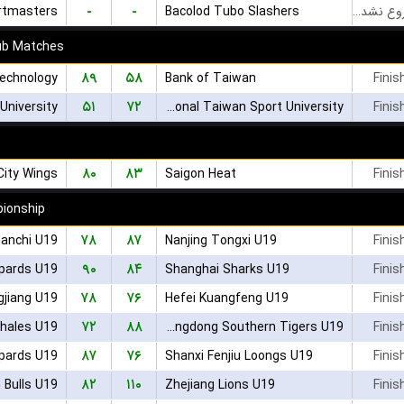
-
-
ortmasters
Bacolod Tubo Slashers
بازی شروع نشده است
lub Matches
۸۹
۵۸
Bank of Taiwan
Finis
۵۱
۷۲
University
National Taiwan Sport University
Finis
۸۰
۸۳
City Wings
Saigon Heat
Finis
ionship
۷۸
۸۷
Ganchi U19
Nanjing Tongxi U19
Finis
۹۰
۸۴
opards U19
Shanghai Sharks U19
Finis
۷۸
۷۶
gjiang U19
Hefei Kuangfeng U19
Finis
۷۲
۸۸
Whales U19
Guangdong Southern Tigers U19
Finis
۸۷
۷۶
pards U19
Shanxi Fenjiu Loongs U19
Finis
۸۲
۱۱۰
 Bulls U19
Zhejiang Lions U19
Finis