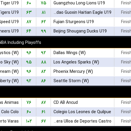
۶۰
۷۵
g Tiger U19
Guangzhou Long-Lions U19
Finis
۶۳
۸۱
Tigers U19
Qingdao Guoxin Haitian Eagle U19
Finis
۸۷
۶۲
Speed U19
Fujian Sturgeons U19
Finis
۶۴
۹۹
Beijing Shougang Ducks U19
Finis
BA Including Playoffs
۹۶
۹۲
stics (W)
Dallas Wings (W)
Finis
۹۵
۸۸
go Sky (W)
Los Angeles Sparks (W)
Finis
۹۶
۸۲
Dream (W)
Phoenix Mercury (W)
Finis
۹۲
۸۶
iberty (W)
Seattle Storm (W)
Finis
۷۶
۸۷
as Animas
CD AB Ancud
Finis
۶۰
۶۱
 Colo Colo
Colegio Los Leones de Quilpue
Finis
۱۰۲
۶۷
erto Varas
Naviera Ulloa de Deportes Castro
Finis