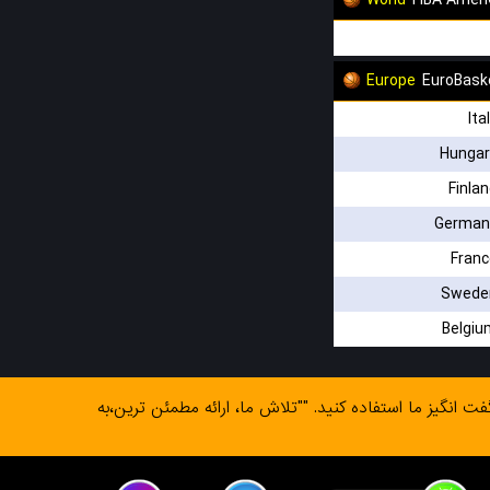
World
FIBA Ameri
Europe
EuroBask
Ita
Hungar
Finla
German
Franc
Swede
Belgiu
گیز ما استفاده کنید. ""تلاش ما، ارائه مطمئن ترین،به