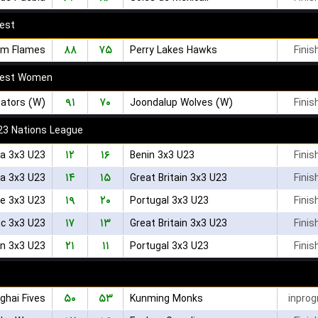
est
۸۸
۷۵
am Flames
Perry Lakes Hawks
Finis
West Women
۹۱
۷۰
ators (W)
Joondalup Wolves (W)
Finis
23 Nations League
۱۲
۱۶
a 3x3 U23
Benin 3x3 U23
Finis
۱۴
۱۵
ia 3x3 U23
Great Britain 3x3 U23
Finis
۱۹
۲۰
e 3x3 U23
Portugal 3x3 U23
Finis
۱۷
۱۳
ic 3x3 U23
Great Britain 3x3 U23
Finis
۲۱
۱۱
in 3x3 U23
Portugal 3x3 U23
Finis
۵۰
۵۳
ghai Fives
Kunming Monks
inprog