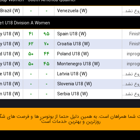
Cup Women - South America Qualifier
-
-
Brazil (W)
Venezuela (W)
بازی شروع نشده است
et U18 Division A Women
۴۱
۹۵
ly U18 (W)
Spain U18 (W)
Finis
۶۲
۷۰
y U18 (W)
Croatia U18 (W)
Finis
۵۰
۴۴
nd U18 (W)
Poland U18 (W)
inprog
۵۰
۴۵
y U18 (W)
Montenegro U18 (W)
inprog
-
-
e U18 (W)
Latvia U18 (W)
بازی شروع نشده است
-
-
n U18 (W)
Slovenia U18 (W)
بازی شروع نشده است
-
-
m U18 (W)
Serbia U18 (W)
بازی شروع نشده است
ا همراهان است. به همین دلیل حتما از بونوس ها و فرصت های شگفت ان
روزترین و بهترین خدمات است"