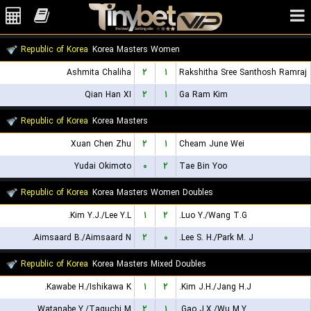
Republic of Korea
Korea Masters Women
Ashmita Chaliha
۲
۱
Rakshitha Sree Santhosh Ramraj
Qian Han XI
۲
۱
Ga Ram Kim
Republic of Korea
Korea Masters
Xuan Chen Zhu
۲
۱
Cheam June Wei
Yudai Okimoto
۰
۲
Tae Bin Yoo
Republic of Korea
Korea Masters Women Doubles
Kim Y.J./Lee Y.L.
۱
۲
Luo Y./Wang T.G.
Aimsaard B./Aimsaard N.
۲
۰
Lee S. H./Park M. J.
Republic of Korea
Korea Masters Mixed Doubles
Kawabe H./Ishikawa K.
۱
۲
Kim J.H./Jang H.J.
Watanabe Y./Taguchi M.
۲
۱
Gao J.X./Wu M.Y.