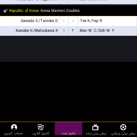
Republic of Korea
Korea Masters Doubles
Sawada S./Tanioka D.
-
-
Tee K./Yap R.
Kawabe H./Matsukawa K.
۱
۲
Man W. C./Soh W. Y.
پیش بینی ورزشی
پیش بینی زنده
نتایج زنده
کازینو آنلاین
حساب کاربری